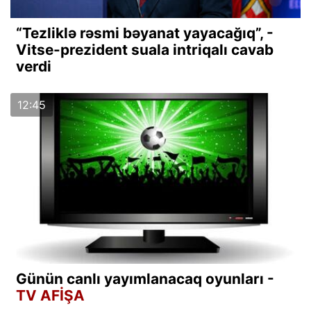
“Tezliklə rəsmi bəyanat yayacağıq”, -
Vitse-prezident suala intriqalı cavab
verdi
12:45
Günün canlı yayımlanacaq oyunları -
TV AFİŞA