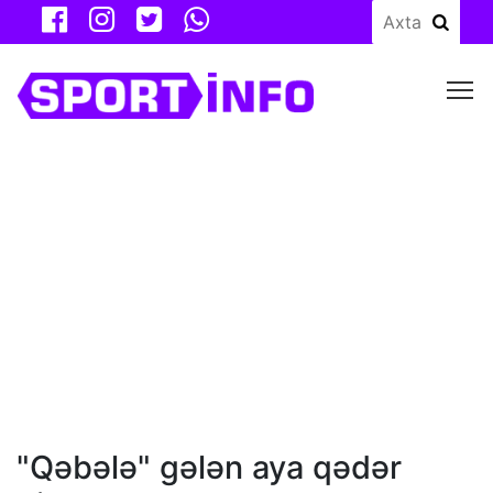
M
"Qəbələ" gələn aya qədər