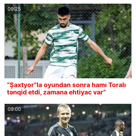
09:25
“Şaxtyor”la oyundan sonra hamı Toralı
tənqid etdi, zamana ehtiyac var”
09:00