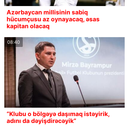
Azərbaycan millisinin sabiq
hücumçusu az oynayacaq, əsas
kapitan olacaq
08:40
“Klubu o bölgəyə daşımaq istəyirik,
adını da dəyişdirəcəyik”