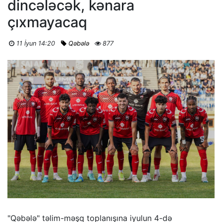
dincələcək, kənara
çıxmayacaq
11 İyun 14:20
Qəbələ
877
"Qəbələ" təlim-məşq toplanışına iyulun 4-də