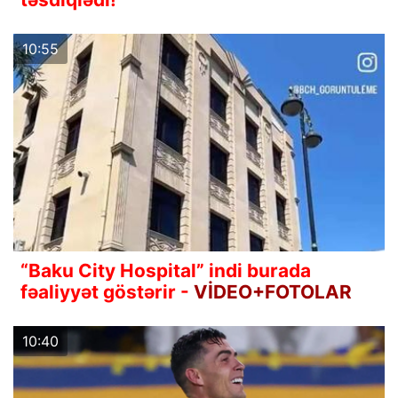
10:55
“Baku City Hospital” indi burada
fəaliyyət göstərir -
VİDEO+FOTOLAR
10:40