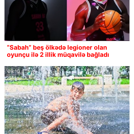
“Sabah” beş ölkədə legioner olan
oyunçu ilə 2 illik müqavilə bağladı
08:10