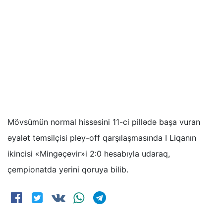
Mövsümün normal hissəsini 11-ci pillədə başa vuran
əyalət təmsilçisi pley-off qarşılaşmasında I Liqanın
ikincisi «Mingəçevir»i 2:0 hesabıyla udaraq,
çempionatda yerini qoruya bilib.