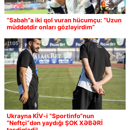
“Sabah”a iki qol vuran hücumçu: “Uzun
müddətdir onları gözləyirdim”
11:05
Ukrayna KİV-i “Sportinfo“nun
“Neftçi“dən yaydığı ŞOK XƏBƏRİ
təsdiqlədi!