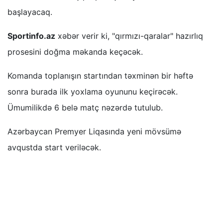
başlayacaq.
Sportinfo.az
xəbər verir ki, "qırmızı-qaralar" hazırlıq
prosesini doğma məkanda keçəcək.
Komanda toplanışın startından təxminən bir həftə
sonra burada ilk yoxlama oyununu keçirəcək.
Ümumilikdə 6 belə matç nəzərdə tutulub.
Azərbaycan Premyer Liqasında yeni mövsümə
avqustda start veriləcək.