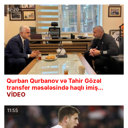
12:20
Qurban Qurbanov və Tahir Gözəl
transfer məsələsində haqlı imiş...
VİDEO
11:55