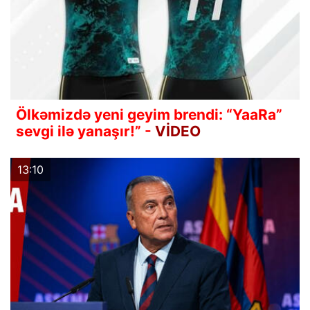
Ölkəmizdə yeni geyim brendi: “YaaRa”
sevgi ilə yanaşır!” -
VİDEO
13:10