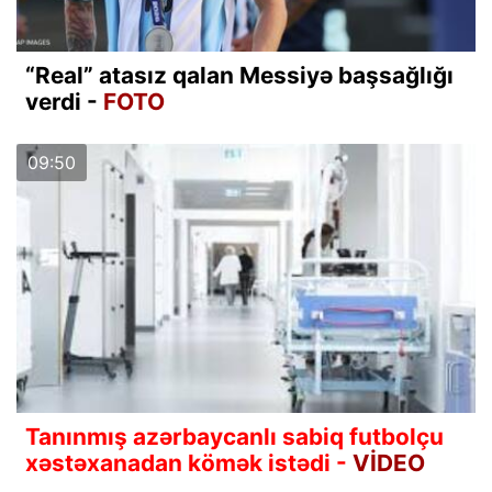
“Real” atasız qalan Messiyə başsağlığı
verdi -
FOTO
09:50
Tanınmış azərbaycanlı sabiq futbolçu
xəstəxanadan kömək istədi -
VİDEO