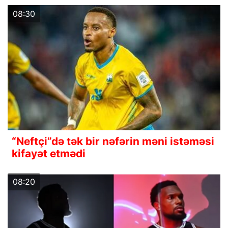
08:30
“Neftçi”də tək bir nəfərin məni istəməsi
kifayət etmədi
08:20