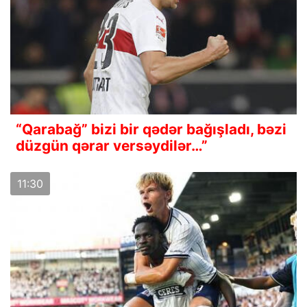
“Qarabağ” bizi bir qədər bağışladı, bəzi
düzgün qərar versəydilər…”
11:30