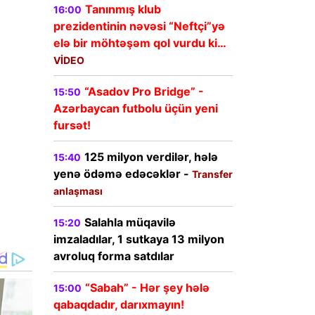
Tanınmış klub
16:00
prezidentinin nəvəsi “Neftçi”yə
elə bir möhtəşəm qol vurdu ki…
VİDEO
“Asadov Pro Bridge” -
15:50
Azərbaycan futbolu üçün yeni
fursət!
125 milyon verdilər, hələ
15:40
yenə ödəmə edəcəklər -
Transfer
anlaşması
Salahla müqavilə
15:20
imzaladılar, 1 sutkaya 13 milyon
avroluq forma satdılar
“Sabah” - Hər şey hələ
15:00
qabaqdadır, darıxmayın!