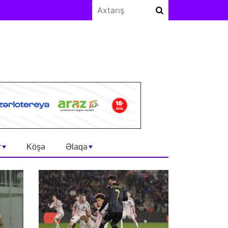
r
Köşə
Əlaqə