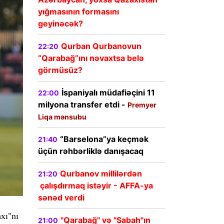
yığmasının formasını
geyinəcək?
Qurban Qurbanovun
22:20
“Qarabağ”ını nəvaxtsa belə
görmüsüz?
İspaniyalı müdafiəçini 11
22:00
milyona transfer etdi -
Premyer
Liqa mənsubu
“Barselona”ya keçmək
21:40
üçün rəhbərliklə danışacaq
Qurbanov millilərdən
21:20
çalışdırmaq istəyir - AFFA-ya
sənəd verdi
xı"nı
"Qarabağ" və "Sabah"ın
21:00