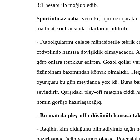
3:1 hesabı ilə məğlub edib.
Sportinfo.az
xəbər verir ki, "qırmızı-qarala
mətbuat konfransında fikirlərini bildirib:
- Futbolçularımı qələbə münasibətilə təbrik e
cədvəlində hansısa dəyişiklik olmayacaqdı. Az
görə onlara təşəkkür edirəm. Gözəl qollar vu
özünəinam baxımından kömək olmalıdır. Heç 
oyunçusu bu gün meydanda yox idi. Buna baxm
sevindirir. Qarşıdakı pley-off matçına ciddi 
həmin görüşə hazırlaşacağıq.
- Bu matçda pley-offu düşünüb hansısa takt
- Rəqibin kim olduğunu bilmədiyimiz üçün han
hazırlaşmaq üçün vaxtımız olacaq. Potensial r