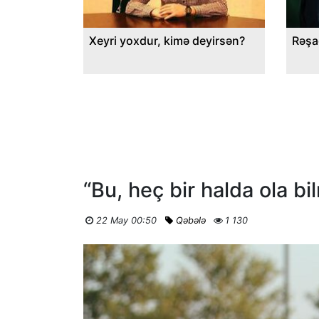
Xeyri yoxdur, kimə deyirsən?
Rəşa
“Bu, heç bir halda ola bi
22 May 00:50
Qəbələ
1 130