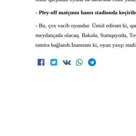
- Pley-off matçının hansı stadionda keçiril
- Bu, çox vacib oyundur. Ümid edirəm ki, qar
meydançada olacaq. Bakıda, Sumqayıtda, Tovu
təmirə bağlanıb.İnanıram ki, oyun yaxşı stadi