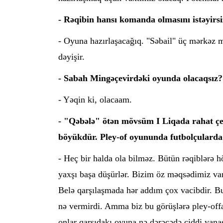
- Rəqibin hansı komanda olmasını istəyirs
- Oyuna hazırlaşacağıq. "Səbail" üç mərkəz m
dəyişir.
- Sabah Mingəçevirdəki oyunda olacaqsız?
- Yəqin ki, olacaam.
- "Qəbələ" ötən mövsüm I Liqada rahat çem
böyükdür. Pley-of oyununda futbolçularda 
- Heç bir halda ola bilməz. Bütün rəqiblərə 
yaxşı başa düşürlər. Bizim öz məqsədimiz var
Belə qarşılaşmada hər addım çox vacibdir. B
nə vermirdi. Amma biz bu görüşlərə pley-offa
onlar qarşıdakı oyuna nə dərəcədə ciddi yanaş