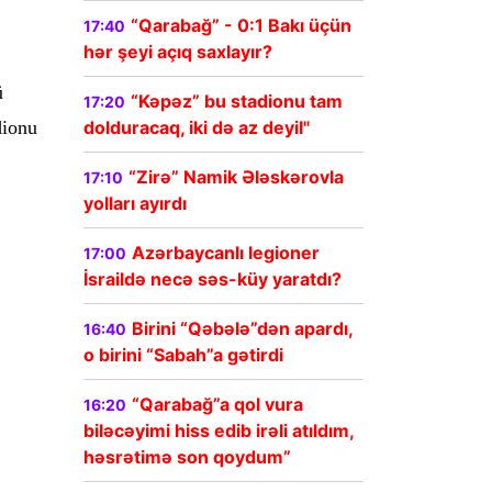
“Qarabağ” - 0:1 Bakı üçün
17:40
hər şeyi açıq saxlayır?
ü
“Kəpəz” bu stadionu tam
17:20
dolduracaq, iki də az deyil"
dionu
“Zirə” Namik Ələskərovla
17:10
yolları ayırdı
Azərbaycanlı legioner
17:00
İsraildə necə səs-küy yaratdı?
Birini “Qəbələ”dən apardı,
16:40
o birini “Sabah”a gətirdi
“Qarabağ”a qol vura
16:20
biləcəyimi hiss edib irəli atıldım,
həsrətimə son qoydum”