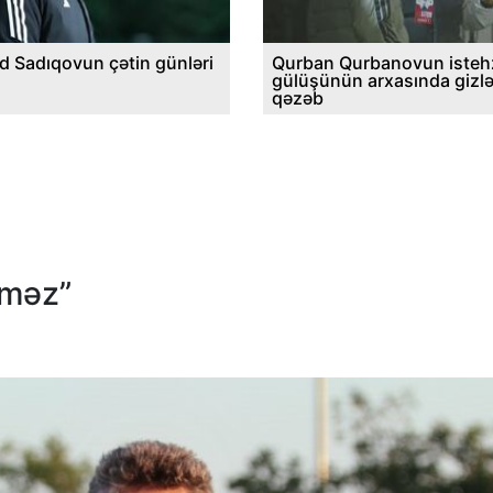
d Sadıqovun çətin günləri
Qurban Qurbanovun istehz
gülüşünün arxasında gizl
qəzəb
lməz”