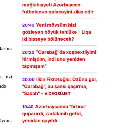
məğlubiyyəti Azərbaycan
futbolunun gələcəyini xilas edir
Yeni mövsüm bizi
20:40
gözləyən böyük təhlükə - Liqa
iki hissəyə bölünəcək?
lərinə
“Qarabağ”da xoşbəxtliyimi
20:20
itirmişdim, indi onu yenidən
tapmışam”
, bizi
İlkin Fikrətoğlu: Özünə gəl,
20:00
ndə
"Qarabağ", bu şansı qaçırma,
"Sabah" -
VİDEOSÜJET
Azərbaycanda "fırtına"
19:40
qoparırdı, zədələnib getdi,
yenidən qayıtdı
 Oyuna