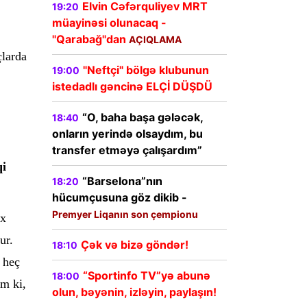
Elvin Cəfərquliyev MRT
19:20
müayinəsi olunacaq -
"Qarabağ"dan
AÇIQLAMA
çlarda
"Neftçi" bölgə klubunun
19:00
istedadlı gəncinə ELÇİ DÜŞDÜ
“O, baha başa gələcək,
18:40
onların yerində olsaydım, bu
transfer etməyə çalışardım”
qi
“Barselona”nın
18:20
hücumçusuna göz dikib -
Premyer Liqanın son çempionu
ox
ur.
Çək və bizə göndər!
18:10
 heç
“Sportinfo TV”yə abunə
18:00
əm ki,
olun, bəyənin, izləyin, paylaşın!