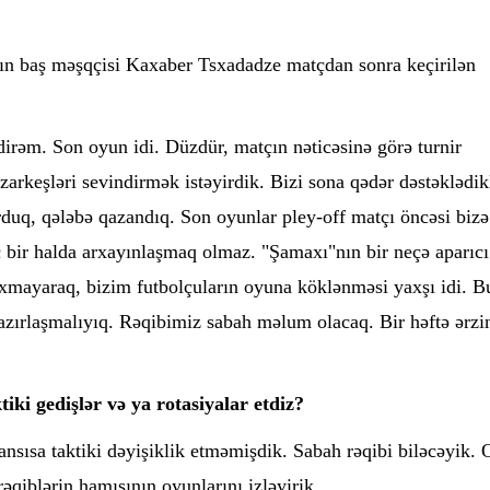
r"ın baş məşqçisi Kaxaber Tsxadadze matçdan sonra keçirilən
dirəm. Son oyun idi. Düzdür, matçın nəticəsinə görə turnir
arkeşləri sevindirmək istəyirdik. Bizi sona qədər dəstəklədik
rduq, qələbə qazandıq. Son oyunlar pley-off matçı öncəsi bizə
bir halda arxayınlaşmaq olmaz. "Şamaxı"nın bir neçə aparıcı
ayaraq, bizim futbolçuların oyuna köklənməsi yaxşı idi. Bu
hazırlaşmalıyıq. Rəqibimiz sabah məlum olacaq. Bir həftə ərzi
iki gedişlər və ya rotasiyalar etdiz?
sısa taktiki dəyişiklik etməmişdik. Sabah rəqibi biləcəyik.
əqiblərin hamısının oyunlarını izləyirik.