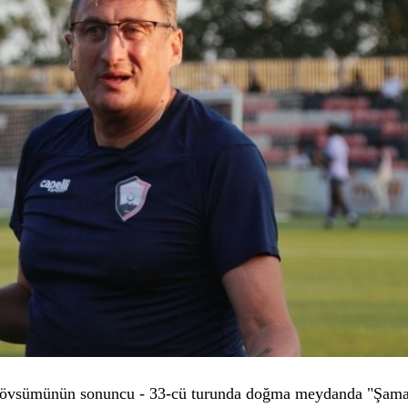
 mövsümünün sonuncu - 33-cü turunda doğma meydanda "Şama