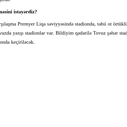
məsini istəyərdiz?
şılaşma Premyer Liqa səviyyəsində stadionda, təbii ot örtükl
zda yaxşı stadionlar var. Bildiyim qədərilə Tovuz şəhər sta
onda keçiriləcək.