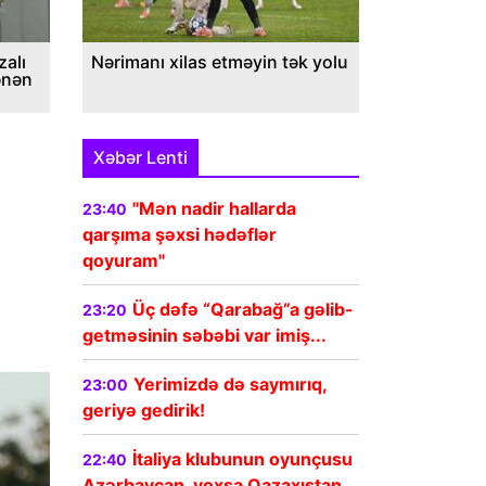
alı
Nərimanı xilas etməyin tək yolu
ənən
Xəbər Lenti
"Mən nadir hallarda
23:40
qarşıma şəxsi hədəflər
qoyuram"
Üç dəfə “Qarabağ”a gəlib-
23:20
getməsinin səbəbi var imiş...
Yerimizdə də saymırıq,
23:00
geriyə gedirik!
İtaliya klubunun oyunçusu
22:40
Azərbaycan, yoxsa Qazaxıstan