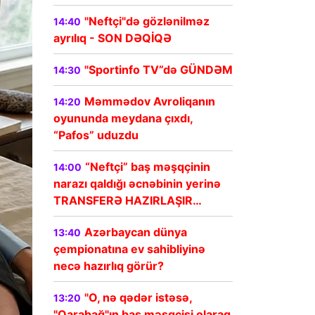
"Neftçi"də gözlənilməz
14:40
ayrılıq - SON DƏQİQƏ
"Sportinfo TV”də GÜNDƏM
14:30
Məmmədov Avroliqanın
14:20
oyununda meydana çıxdı,
“Pafos” uduzdu
“Neftçi” baş məşqçinin
14:00
narazı qaldığı əcnəbinin yerinə
TRANSFERƏ HAZIRLAŞIR…
Azərbaycan dünya
13:40
çempionatına ev sahibliyinə
necə hazırlıq görür?
"O, nə qədər istəsə,
13:20
"Qarabağ"ın baş məşqçisi olaraq