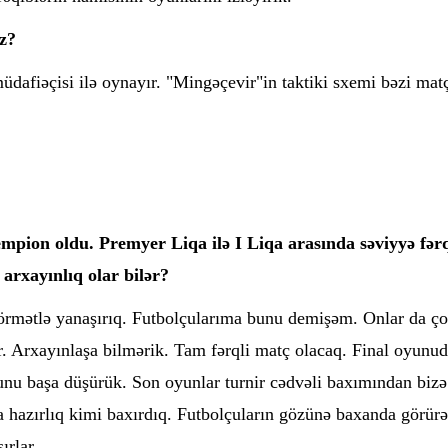
iz?
üdafiəçisi ilə oynayır. "Mingəçevir"in taktiki sxemi bəzi mat
pion oldu. Premyer Liqa ilə I Liqa arasında səviyyə fər
arxayınlıq olar bilər?
hörmətlə yanaşırıq. Futbolçularıma bunu demişəm. Onlar da ç
. Arxayınlaşa bilmərik. Tam fərqli matç olacaq. Final oyunud
unu başa düşürük. Son oyunlar turnir cədvəli baxımından bizə
 hazırlıq kimi baxırdıq. Futbolçuların gözünə baxanda görür
ırlar.