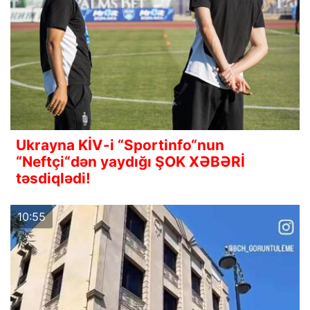
Ukrayna KİV-i “Sportinfo“nun
“Neftçi“dən yaydığı ŞOK XƏBƏRİ
təsdiqlədi!
10:55