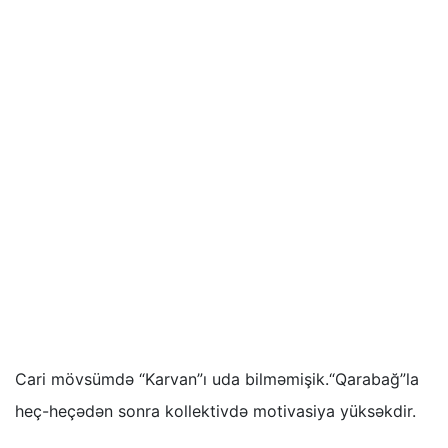
Cari mövsümdə “Karvan”ı uda bilməmişik.“Qarabağ”la
heç-heçədən sonra kollektivdə motivasiya yüksəkdir.