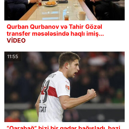
Qurban Qurbanov və Tahir Gözəl
transfer məsələsində haqlı imiş...
VİDEO
11:55
“Qarabağ” bizi bir qədər bağışladı, bəzi