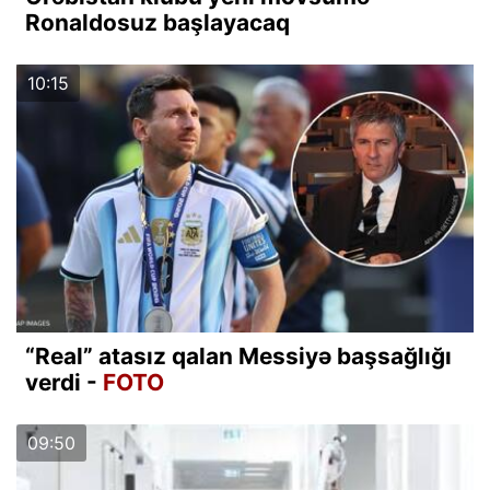
Ronaldosuz başlayacaq
10:15
“Real” atasız qalan Messiyə başsağlığı
verdi -
FOTO
09:50