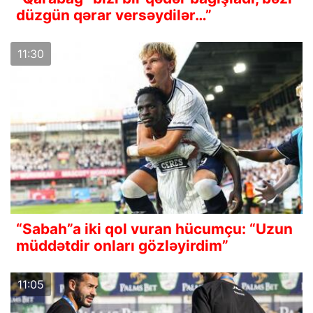
düzgün qərar versəydilər…”
11:30
“Sabah”a iki qol vuran hücumçu: “Uzun
müddətdir onları gözləyirdim”
11:05