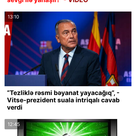
13:10
“Tezliklə rəsmi bəyanat yayacağıq”, -
Vitse-prezident suala intriqalı cavab
verdi
12:45