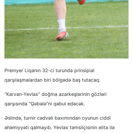
Premyer Liqanın 32-ci turunda prinsipial
qarşılaşmalardan biri bölgədə baş tutacaq.
“Karvan-Yevlax” doğma azarkeşlərinin gözləri
qarşısında “Qəbələ”ni qəbul edəcək.
Əslində, turnir cədvəli baxımından oyunun ciddi
əhəmiyyəti qalmayıb. Yevlax təmsilçisinin elita ilə