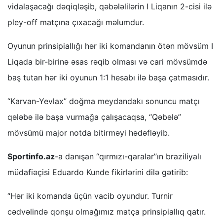
vidalaşacağı dəqiqləşib, qəbələlilərin I Liqanın 2-cisi ilə
pley-off matçına çıxacağı məlumdur.
Oyunun prinsipiallığı hər iki komandanın ötən mövsüm I
Liqada bir-birinə əsas rəqib olması və cari mövsümdə
baş tutan hər iki oyunun 1:1 hesabı ilə başa çatmasıdır.
“Karvan-Yevlax” doğma meydandakı sonuncu matçı
qələbə ilə başa vurmağa çalışacaqsa, “Qəbələ”
mövsümü major notda bitirməyi hədəfləyib.
Sportinfo.az
-a danışan “qırmızı-qaralar”ın braziliyalı
müdafiəçisi Eduardo Kunde fikirlərini dilə gətirib:
“Hər iki komanda üçün vacib oyundur. Turnir
cədvəlində qonşu olmağımız matça prinsipiallıq qatır.