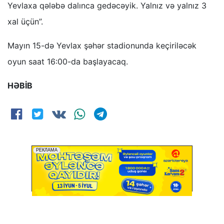
Yevlaxa qələbə dalınca gedəcəyik. Yalnız və yalnız 3
xal üçün”.
Mayın 15-də Yevlax şəhər stadionunda keçiriləcək
oyun saat 16:00-da başlayacaq.
HƏBİB