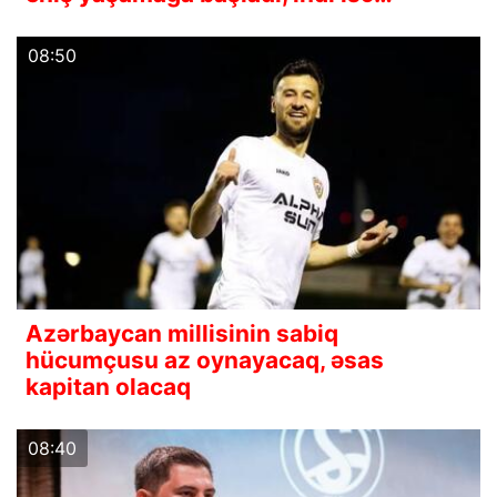
08:50
Azərbaycan millisinin sabiq
hücumçusu az oynayacaq, əsas
kapitan olacaq
08:40