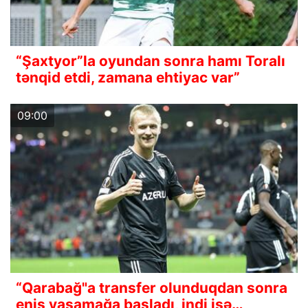
“Şaxtyor”la oyundan sonra hamı Toralı
tənqid etdi, zamana ehtiyac var”
09:00
“Qarabağ"a transfer olunduqdan sonra
eniş yaşamağa başladı, indi isə…