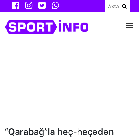
M
“Qarabağ”la heç-heçədən