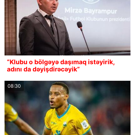
“Klubu o bölgəyə daşımaq istəyirik,
adını da dəyişdirəcəyik”
08:30