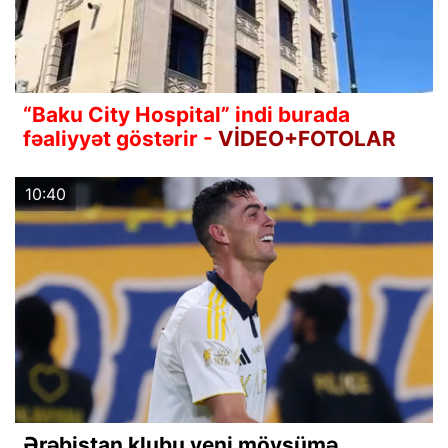
“Baku City Hospital” indi burada
fəaliyyət göstərir -
VİDEO+FOTOLAR
10:40
Ərəbistan klubu yeni mövsümə