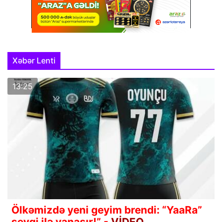
Xəbər Lenti
13:25
Ölkəmizdə yeni geyim brendi: “YaaRa”
sevgi ilə yanaşır!” -
VİDEO