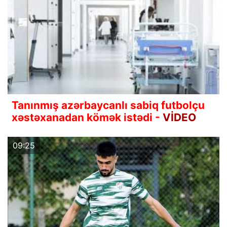
Tanınmış azərbaycanlı sabiq futbolçu
xəstəxanadan kömək istədi -
VİDEO
09:25