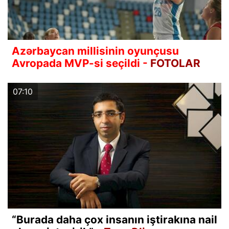
Azərbaycan millisinin oyunçusu
Avropada MVP-si seçildi -
FOTOLAR
07:10
“Burada daha çox insanın iştirakına nail