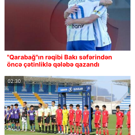
"Qarabağ"ın rəqibi Bakı səfərindən
öncə çətinliklə qələbə qazandı
02:30