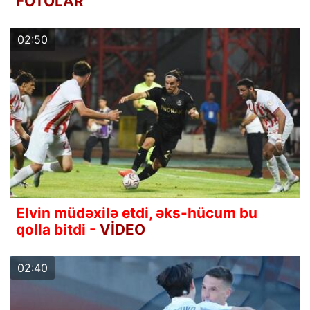
FOTOLAR
02:50
Elvin müdəxilə etdi, əks-hücum bu
qolla bitdi -
VİDEO
02:40