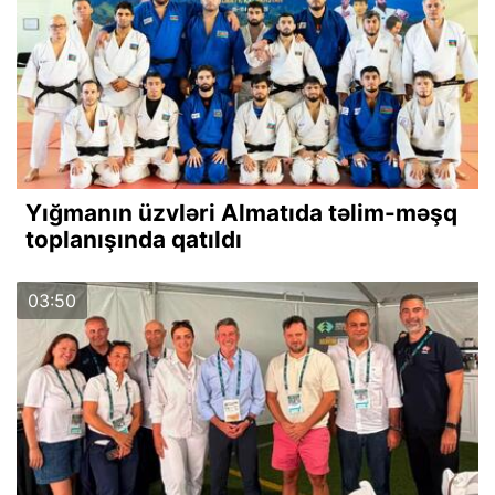
Yığmanın üzvləri Almatıda təlim-məşq
toplanışında qatıldı
03:50