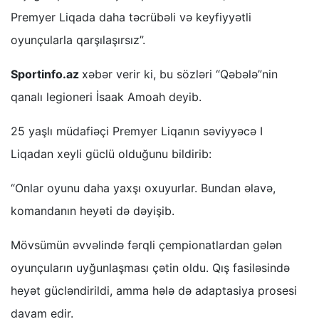
Premyer Liqada daha təcrübəli və keyfiyyətli
oyunçularla qarşılaşırsız”.
Sportinfo.az
xəbər verir ki, bu sözləri “Qəbələ”nin
qanalı legioneri İsaak Amoah deyib.
25 yaşlı müdafiəçi Premyer Liqanın səviyyəcə I
Liqadan xeyli güclü olduğunu bildirib:
“Onlar oyunu daha yaxşı oxuyurlar. Bundan əlavə,
komandanın heyəti də dəyişib.
Mövsümün əvvəlində fərqli çempionatlardan gələn
oyunçuların uyğunlaşması çətin oldu. Qış fasiləsində
heyət gücləndirildi, amma hələ də adaptasiya prosesi
davam edir.