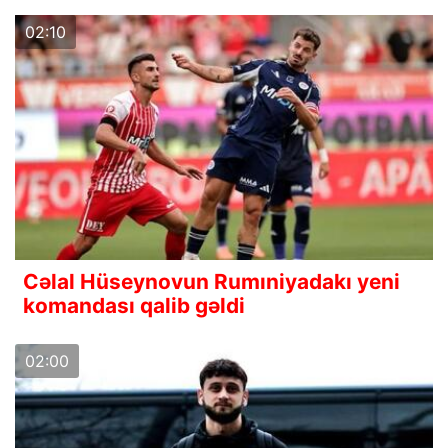
02:10
Cəlal Hüseynovun Rumıniyadakı yeni
komandası qalib gəldi
02:00