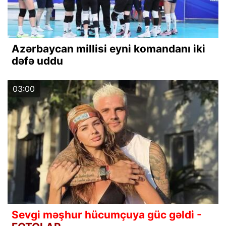
Azərbaycan millisi eyni komandanı iki
dəfə uddu
03:00
Sevgi məşhur hücumçuya güc gəldi -