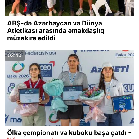
ABŞ-də Azərbaycan və Dünya
Atletikası arasında əməkdaşlıq
müzakirə edildi
03:40
Ölkə çempionatı və kuboku başa çatdı -