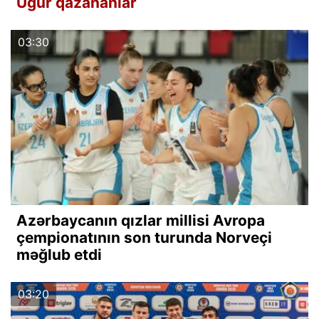
Uğur qazananlar
03:30
Azərbaycanın qızlar millisi Avropa
çempionatının son turunda Norveçi
məğlub etdi
03:20