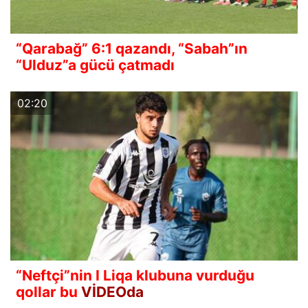
“Qarabağ” 6:1 qazandı, “Sabah”ın
“Ulduz”a gücü çatmadı
02:20
“Neftçi”nin I Liqa klubuna vurduğu
qollar bu
VİDEOda