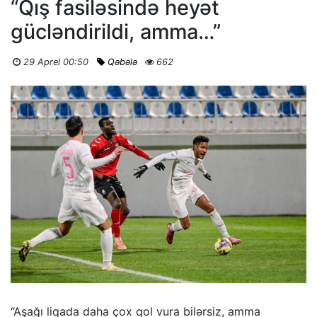
“Qış fasiləsində heyət
gücləndirildi, amma…”
29 Aprel 00:50
Qəbələ
662
“Aşağı liqada daha çox qol vura bilərsiz, amma