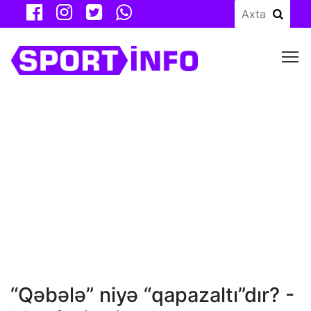
M
“Qəbələ” niyə “qapazaltı”dır? -