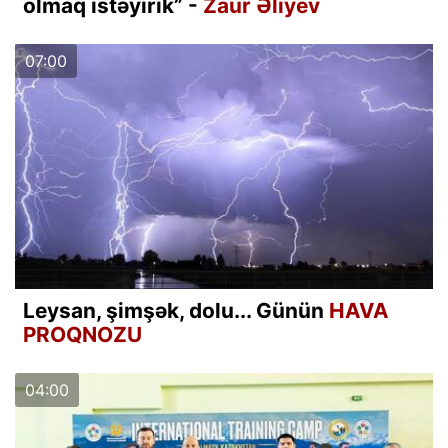
olmaq istəyirik” -
Zaur Əliyev
07:00
Leysan, şimşək, dolu... Günün
HAVA
PROQNOZU
04:00