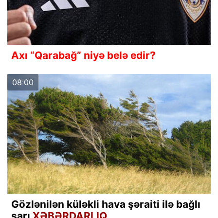
Axı “Qarabağ” niyə belə edir?
08:00
Gözlənilən küləkli hava şəraiti ilə bağlı
sarı
XƏBƏRDARLIQ