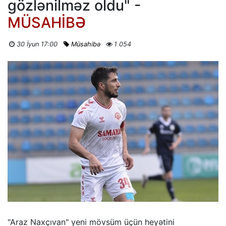
gözlənilməz oldu" -
MÜSAHİBƏ
30 İyun 17:00
Müsahibə
1 054
"Araz Naxçıvan" yeni mövsüm üçün heyətini