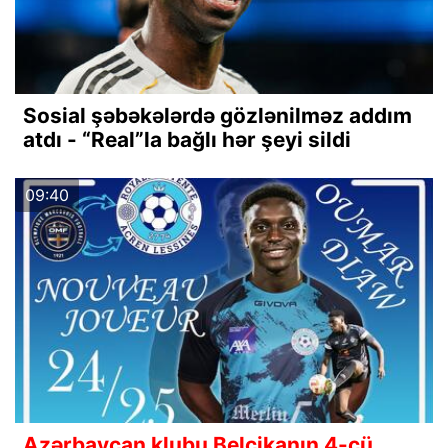
Sosial şəbəkələrdə gözlənilməz addım
atdı - “Real”la bağlı hər şeyi sildi
09:40
Azərbaycan klubu Belçikanın 4-cü