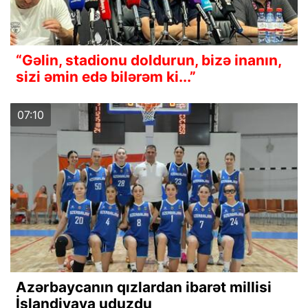
“Gəlin, stadionu doldurun, bizə inanın,
sizi əmin edə bilərəm ki...”
07:10
Azərbaycanın qızlardan ibarət millisi
İslandiyaya uduzdu