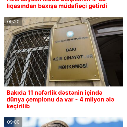
liqasından baxışa müdafiəçi gətirdi
09:20
Bakıda 11 nəfərlik dəstənin içində
dünya çempionu da var - 4 milyon ələ
keçirilib
09:00