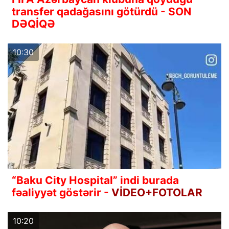
transfer qadağasını götürdü - SON
DƏQİQƏ
10:30
“Baku City Hospital” indi burada
fəaliyyət göstərir -
VİDEO+FOTOLAR
10:20