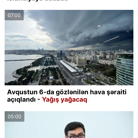
07:00
Avqustun 6-da gözlənilən hava şəraiti
açıqlandı -
Yağış yağacaq
05:00