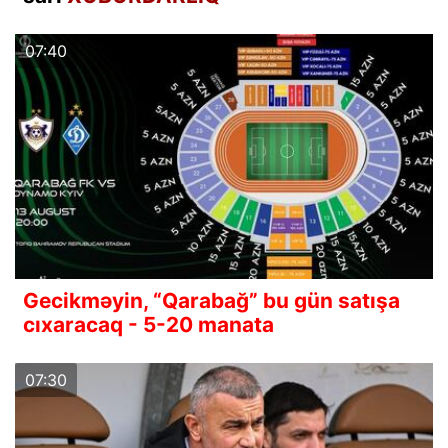
07:40
Gecikməyin, “Qarabağ” bu gün satışa
cıxaracaq - 5-20 manata
07:30