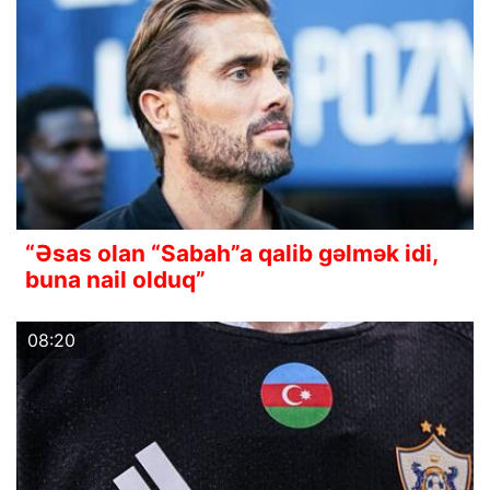
“Əsas olan “Sabah”a qalib gəlmək idi,
buna nail olduq”
08:20