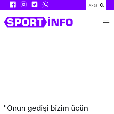
M
"Onun gedişi bizim üçün