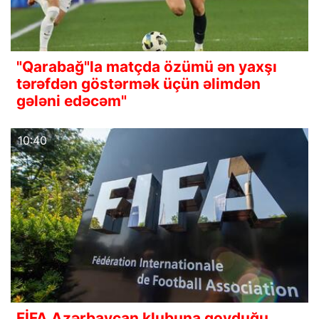
"Qarabağ"la matçda özümü ən yaxşı
tərəfdən göstərmək üçün əlimdən
gələni edəcəm"
10:40
FİFA Azərbaycan klubuna qoyduğu