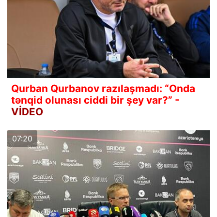
Qurban Qurbanov razılaşmadı: “Onda
tənqid olunası ciddi bir şey var?” -
VİDEO
07:20