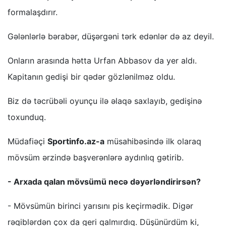
formalaşdırır.
Gələnlərlə bərabər, düşərgəni tərk edənlər də az deyil.
Onların arasında hətta Urfan Abbasov da yer aldı.
Kapitanın gedişi bir qədər gözlənilməz oldu.
Biz də təcrübəli oyunçu ilə əlaqə saxlayıb, gedişinə
toxunduq.
Müdafiəçi
Sportinfo.az-a
müsahibəsində ilk olaraq
mövsüm ərzində başverənlərə aydınlıq gətirib.
- Arxada qalan mövsümü necə dəyərləndirirsən?
- Mövsümün birinci yarısını pis keçirmədik. Digər
rəqiblərdən çox da geri qalmırdıq. Düşünürdüm ki,