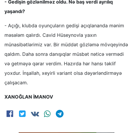
- Gedişin gözlənilməz oldu. Nə baş verdi ayrılıq
yaşandı?
- Açığı, klubda oyunçuların gedişi açıqlananda mənim
məsələm qalırdı. Cavid Hüseynovla yaxın
münasibətlərimiz var. Bir müddət gözləmə mövqeyində
qaldım. Daha sonra danışıqlar müsbət nəticə vermədi
və getməyə qərar verdim. Hazırda hər hansı təklif
yoxdur. İnşallah, xeyirli variant olsa dəyərləndirməyə
çalışacam.
XANOĞLAN İMANOV