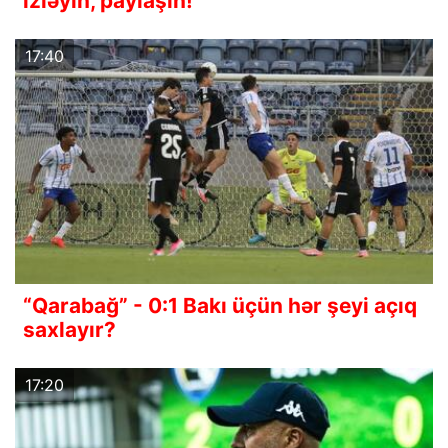
izləyin, paylaşın!
17:40
“Qarabağ” - 0:1 Bakı üçün hər şeyi açıq
saxlayır?
17:20