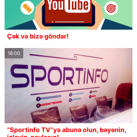
Çək və bizə göndər!
18:00
“Sportinfo TV”yə abunə olun, bəyənin,