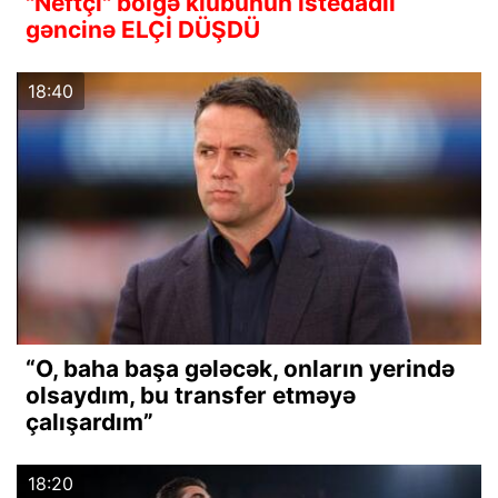
"Neftçi" bölgə klubunun istedadlı
gəncinə ELÇİ DÜŞDÜ
18:40
“O, baha başa gələcək, onların yerində
olsaydım, bu transfer etməyə
çalışardım”
18:20