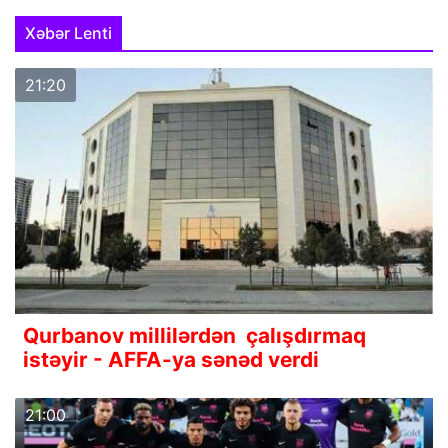
Xəbər Lenti
21:20
Qurbanov millilərdən çalışdırmaq
istəyir - AFFA-ya sənəd verdi
21:00