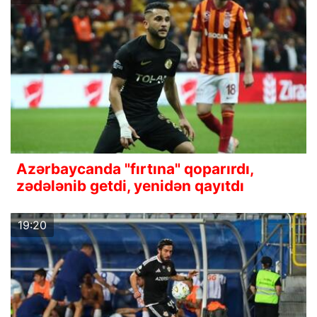
Azərbaycanda "fırtına" qoparırdı,
zədələnib getdi, yenidən qayıtdı
19:20