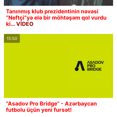
Tanınmış klub prezidentinin nəvəsi
“Neftçi”yə elə bir möhtəşəm qol vurdu
ki…
VİDEO
15:50
“Asadov Pro Bridge” - Azərbaycan
futbolu üçün yeni fursət!