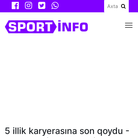
M
5 illik karyerasına son qoydu -