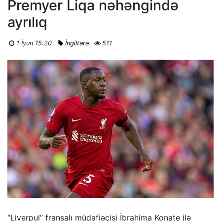
Premyer Liqa nəhəngində
ayrılıq
1 İyun 15:20
İngiltərə
511
“Liverpul” fransalı müdafiəçisi İbrahima Konate ilə