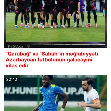
"Qarabağ" və "Sabah"ın məğlubiyyəti
Azərbaycan futbolunun gələcəyini
xilas edir
20:40