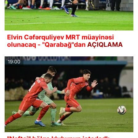
Elvin Cəfərquliyev MRT müayinəsi
olunacaq - "Qarabağ"dan
AÇIQLAMA
19:00