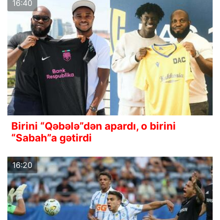
16:40
Birini “Qəbələ”dən apardı, o birini
“Sabah”a gətirdi
16:20