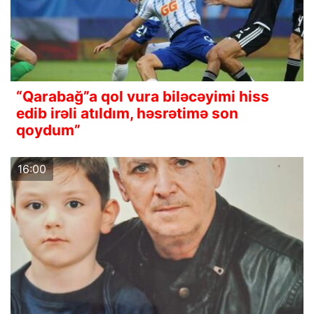
“Qarabağ”a qol vura biləcəyimi hiss
edib irəli atıldım, həsrətimə son
qoydum”
16:00