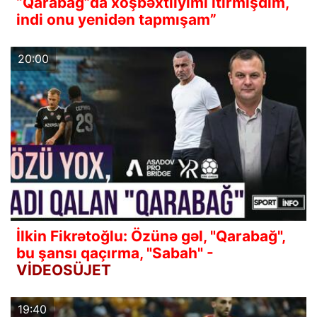
“Qarabağ”da xoşbəxtliyimi itirmişdim,
indi onu yenidən tapmışam”
20:00
İlkin Fikrətoğlu: Özünə gəl, "Qarabağ",
bu şansı qaçırma, "Sabah" -
VİDEOSÜJET
19:40