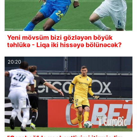
Yeni mövsüm bizi gözləyən böyük
təhlükə - Liqa iki hissəyə bölünəcək?
20:20