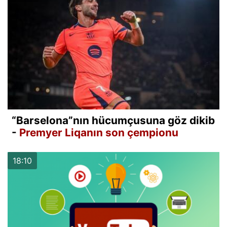
“Barselona”nın hücumçusuna göz dikib
-
Premyer Liqanın son çempionu
18:10