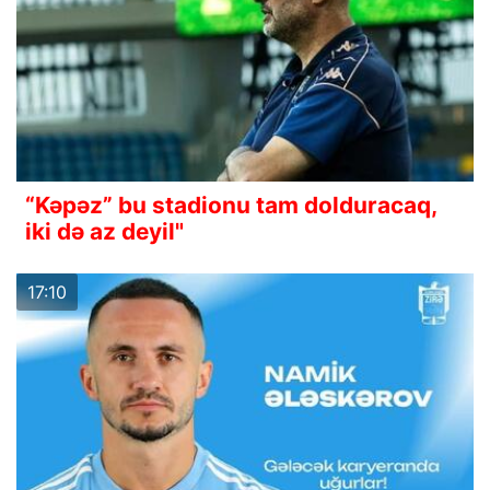
“Kəpəz” bu stadionu tam dolduracaq,
iki də az deyil"
17:10