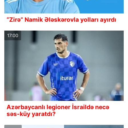
“Zirə” Namik Ələskərovla yolları ayırdı
17:00
Azərbaycanlı legioner İsraildə necə
səs-küy yaratdı?