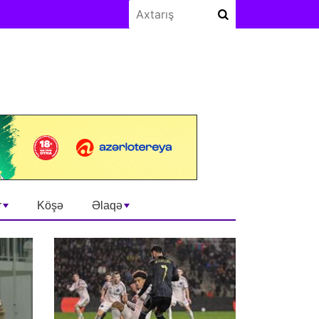
r
Köşə
Əlaqə