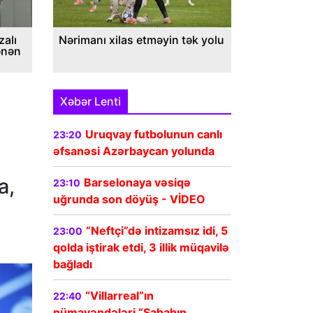
alı
Nərimanı xilas etməyin tək yolu
ənən
Xəbər Lenti
Uruqvay futbolunun canlı
23:20
əfsanəsi Azərbaycan yolunda
a,
Barselonaya vəsiqə
23:10
uğrunda son döyüş - VİDEO
“Neftçi”də intizamsız idi, 5
23:00
qolda iştirak etdi, 3 illik müqavilə
bağladı
“Villarreal”ın
22:40
nümayəndələri “Sabahın