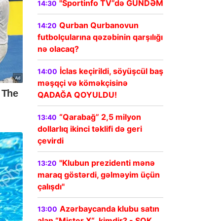
"Sportinfo TV”də GÜNDƏM
14:30
Qurban Qurbanovun
14:20
futbolçularına qəzəbinin qarşılığı
nə olacaq?
İclas keçirildi, söyüşcül baş
14:00
məşqçi və köməkçisinə
QADAĞA QOYULDU!
“Qarabağ” 2,5 milyon
13:40
dollarlıq ikinci təklifi də geri
çevirdi
"Klubun prezidenti mənə
13:20
maraq göstərdi, gəlməyim üçün
çalışdı"
Azərbaycanda klubu satın
13:00
alan “Mister X“ kimdir? - ŞOK