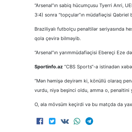
“Arsenal”ın sabiq hücumçusu Tyerri Anri, UEF
3:4) sonra “topçular”ın müdafiəçisi Qabriel 
Braziliyalı futbolçu penaltilər seriyasında h
qola çevirə bilməyib.
“Arsenal”ın yarımmüdafiəçisi Ebereçi Eze də
Sportinfo.az
“CBS Sports“-a istinadən xəbər 
“Mən həmişə deyirəm ki, könüllü olaraq pen
vurdu, niyə beşinci oldu, amma o, penaltini y
O, əla mövsüm keçirdi və bu matçda da yaxş