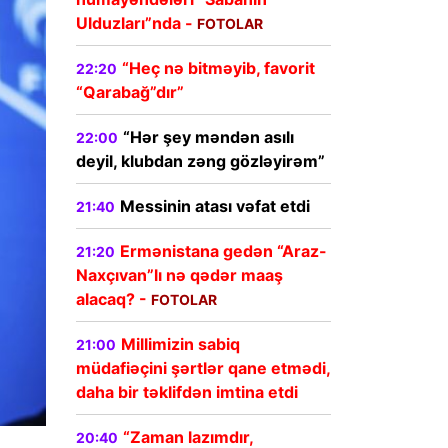
Ulduzları”nda -
FOTOLAR
“Heç nə bitməyib, favorit
22:20
“Qarabağ”dır”
“Hər şey məndən asılı
22:00
deyil, klubdan zəng gözləyirəm”
Messinin atası vəfat etdi
21:40
Ermənistana gedən “Araz-
21:20
Naxçıvan”lı nə qədər maaş
alacaq? -
FOTOLAR
Millimizin sabiq
21:00
müdafiəçini şərtlər qane etmədi,
daha bir təklifdən imtina etdi
“Zaman lazımdır,
20:40