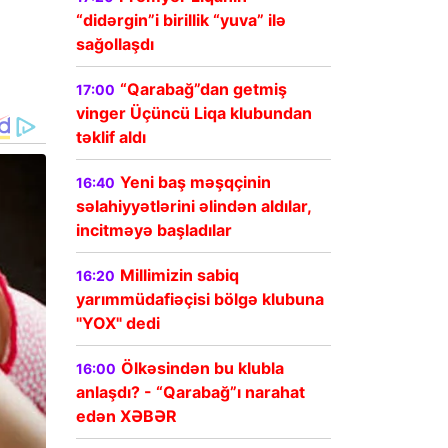
“didərgin”i birillik “yuva” ilə
sağollaşdı
“Qarabağ”dan getmiş
17:00
vinger Üçüncü Liqa klubundan
təklif aldı
Yeni baş məşqçinin
16:40
səlahiyyətlərini əlindən aldılar,
incitməyə başladılar
Millimizin sabiq
16:20
yarımmüdafiəçisi bölgə klubuna
"YOX" dedi
Ölkəsindən bu klubla
16:00
anlaşdı? - “Qarabağ”ı narahat
edən XƏBƏR