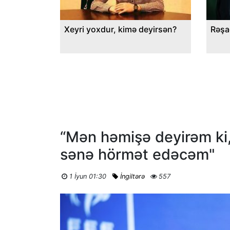
Xeyri yoxdur, kimə deyirsən?
Rəşa
“Mən həmişə deyirəm ki,
sənə hörmət edəcəm"
1 İyun 01:30
İngiltərə
557