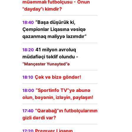
müəmmalı futbolçusu - Onun
"dayday"ı kimdir?
“Başa düşürük ki,
18:40
Çempionlar Liqasına vəsiqə
qazanmaq maliyyə lazımdır”
41 milyon avroluq
18:20
müdafiəçi təklif olundu -
“Mançester Yunayted”ə
Çək və bizə göndər!
18:10
“Sportinfo TV”yə abunə
18:00
olun, bəyənin, izləyin, paylaşın!
“Qarabağ”ın futbolçularının
17:40
gizli dərdi var?
Premyer Liqanın
17:20