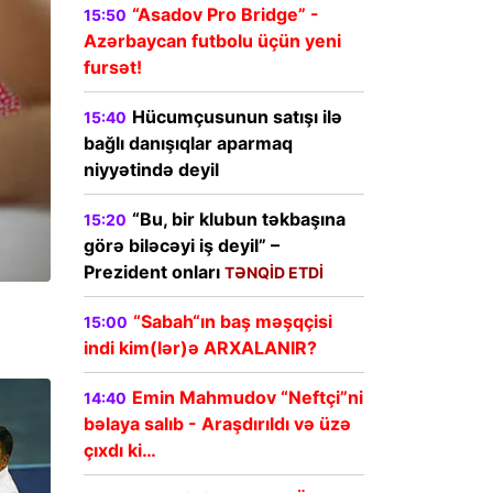
“Asadov Pro Bridge” -
15:50
Azərbaycan futbolu üçün yeni
fursət!
Hücumçusunun satışı ilə
15:40
bağlı danışıqlar aparmaq
niyyətində deyil
“Bu, bir klubun təkbaşına
15:20
görə biləcəyi iş deyil” –
Prezident onları
TƏNQİD ETDİ
“Sabah“ın baş məşqçisi
15:00
indi kim(lər)ə ARXALANIR?
Emin Mahmudov “Neftçi”ni
14:40
bəlaya salıb - Araşdırıldı və üzə
çıxdı ki…