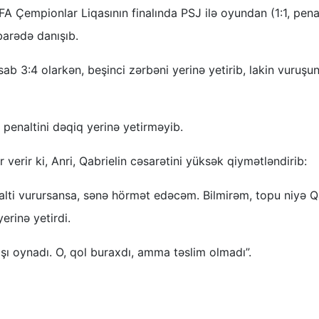
A Çempionlar Liqasının finalında PSJ ilə oyundan (1:1, penal
barədə danışıb.
esab 3:4 olarkən, beşinci zərbəni yerinə yetirib, lakin vuruşu
 penaltini dəqiq yerinə yetirməyib.
verir ki, Anri, Qabrielin cəsarətini yüksək qiymətləndirib:
alti vurursansa, sənə hörmət edəcəm. Bilmirəm, topu niyə Q
erinə yetirdi.
ı oynadı. O, qol buraxdı, amma təslim olmadı”.