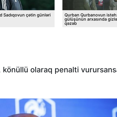
d Sadıqovun çətin günləri
Qurban Qurbanovun istehz
gülüşünün arxasında gizl
qəzəb
 könüllü olaraq penalti vurursans