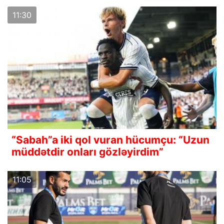
11:30
“Sabah”a iki qol vuran hücumçu: “Uzun
müddətdir onları gözləyirdim”
11:05