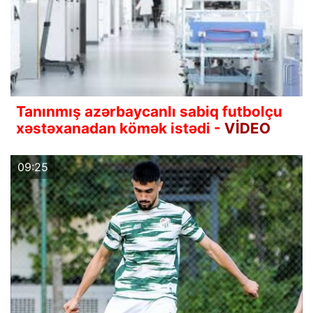
Tanınmış azərbaycanlı sabiq futbolçu
xəstəxanadan kömək istədi -
VİDEO
09:25