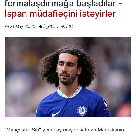
formalaşdırmağa başladılar -
İspan müdafiəçini istəyirlər
31 May 00:20
İngiltərə
504
“Mançester Siti” yeni baş məşqçisi Enzo Mareskanın