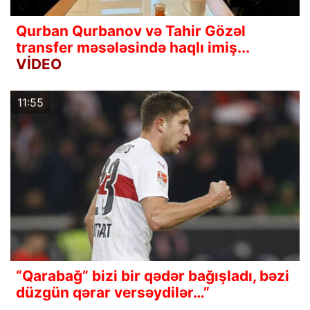
Qurban Qurbanov və Tahir Gözəl
transfer məsələsində haqlı imiş...
VİDEO
11:55
“Qarabağ” bizi bir qədər bağışladı, bəzi
düzgün qərar versəydilər…”