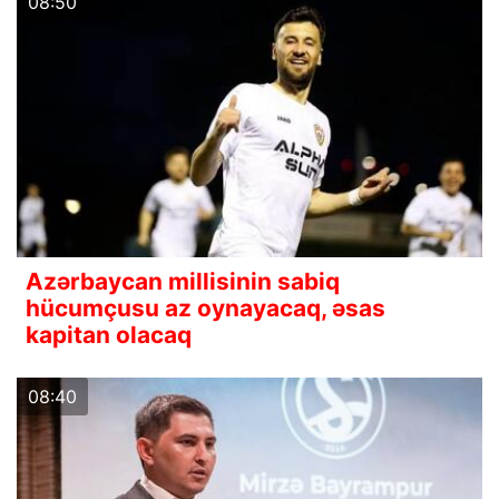
08:50
Azərbaycan millisinin sabiq
hücumçusu az oynayacaq, əsas
kapitan olacaq
08:40