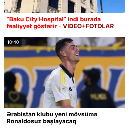
“Baku City Hospital” indi burada
fəaliyyət göstərir -
VİDEO+FOTOLAR
10:40
Ərəbistan klubu yeni mövsümə
Ronaldosuz başlayacaq