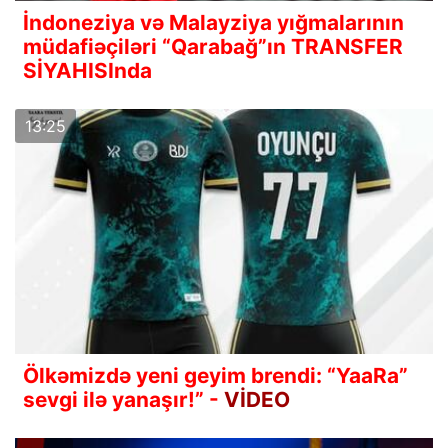
İndoneziya və Malayziya yığmalarının
müdafiəçiləri “Qarabağ”ın TRANSFER
SİYAHISInda
13:25
Ölkəmizdə yeni geyim brendi: “YaaRa”
sevgi ilə yanaşır!” -
VİDEO