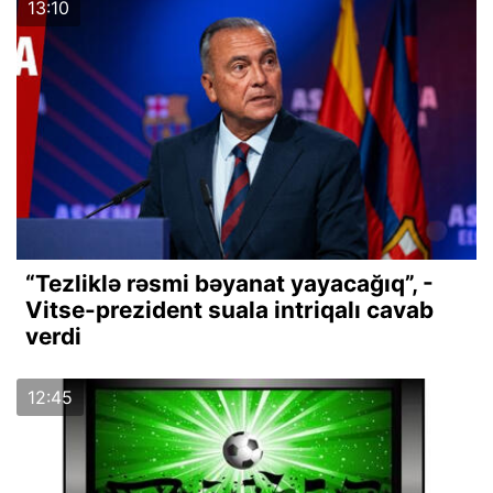
13:10
“Tezliklə rəsmi bəyanat yayacağıq”, -
Vitse-prezident suala intriqalı cavab
verdi
12:45