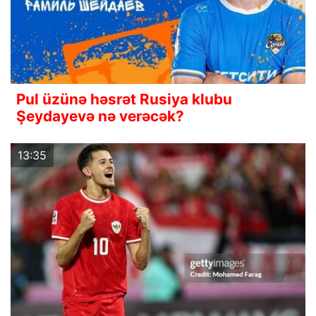
Pul üzünə həsrət Rusiya klubu
Şeydayevə nə verəcək?
13:35