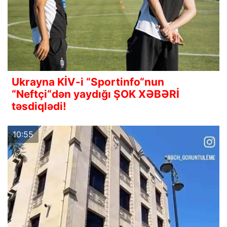
Ukrayna KİV-i “Sportinfo“nun
“Neftçi“dən yaydığı ŞOK XƏBƏRİ
təsdiqlədi!
10:55