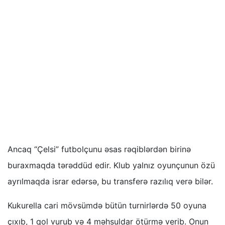
Ancaq “Çelsi” futbolçunu əsas rəqiblərdən birinə
buraxmaqda tərəddüd edir. Klub yalnız oyunçunun özü
ayrılmaqda israr edərsə, bu transferə razılıq verə bilər.
Kukurella cari mövsümdə bütün turnirlərdə 50 oyuna
çıxıb, 1 qol vurub və 4 məhsuldar ötürmə verib. Onun