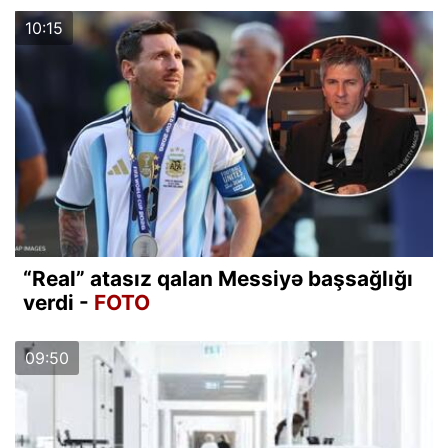
10:15
“Real” atasız qalan Messiyə başsağlığı
verdi -
FOTO
09:50