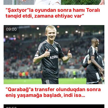
“Şaxtyor”la oyundan sonra hamı Toralı
tənqid etdi, zamana ehtiyac var”
09:00
“Qarabağ"a transfer olunduqdan sonra
eniş yaşamağa başladı, indi isə…