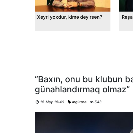
Xeyri yoxdur, kimə deyirsən?
Rəşa
“Baxın, onu bu klubun b
günahlandırmaq olmaz”
18 May 18:40
İngiltərə
543