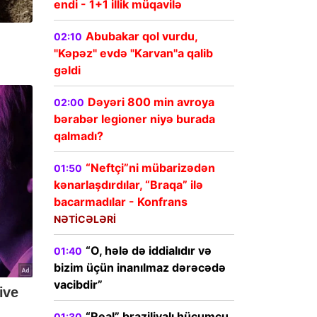
endi - 1+1 illik müqavilə
Abubakar qol vurdu,
02:10
"Kəpəz" evdə "Karvan"a qalib
gəldi
Dəyəri 800 min avroya
02:00
bərabər legioner niyə burada
qalmadı?
“Neftçi”ni mübarizədən
01:50
kənarlaşdırdılar, “Braqa” ilə
bacarmadılar - Konfrans
NƏTİCƏLƏRİ
“O, hələ də iddialıdır və
01:40
bizim üçün inanılmaz dərəcədə
vacibdir”
“Real” braziliyalı hücumçu
01:30