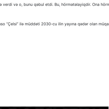
yihə verdi və o, bunu qəbul etdi. Bu, hörmətəlayiqdir. Ona hör
nso “Çelsi” ilə müddəti 2030-cu ilin yayına qədər olan müqa