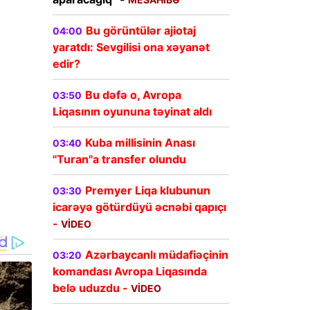
Bu görüntülər ajiotaj
04:00
yaratdı: Sevgilisi ona xəyanət
edir?
Bu dəfə o, Avropa
03:50
Liqasının oyununa təyinat aldı
Kuba millisinin Anası
03:40
"Turan"a transfer olundu
Premyer Liqa klubunun
03:30
icarəyə götürdüyü əcnəbi qapıçı
-
VİDEO
Azərbaycanlı müdafiəçinin
03:20
komandası Avropa Liqasında
belə uduzdu -
VİDEO