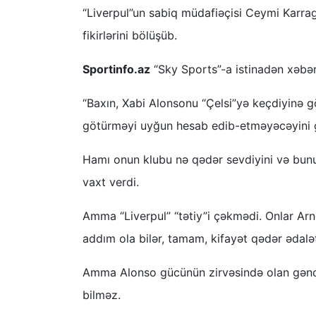
“Liverpul”un sabiq müdafiəçisi Ceymi Karrag
fikirlərini bölüşüb.
Sportinfo.az
“Sky Sports”-a istinadən xəbər 
“Baxın, Xabi Alonsonu “Çelsi”yə keçdiyinə 
götürməyi uyğun hesab edib-etməyəcəyini 
Hamı onun klubu nə qədər sevdiyini və bunu
vaxt verdi.
Amma “Liverpul” “tətiy”i çəkmədi. Onlar Arne
addım ola bilər, tamam, kifayət qədər ədalət
Amma Alonso gücünün zirvəsində olan gənc,
bilməz.