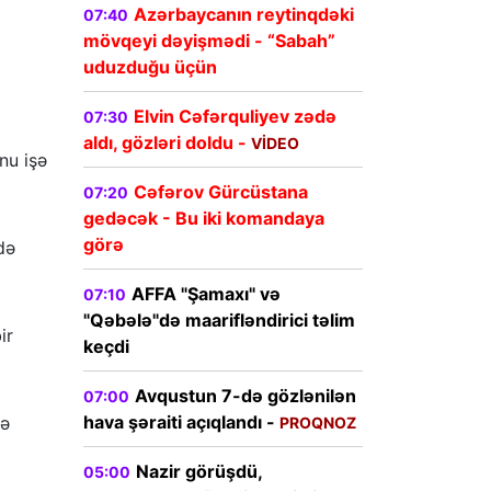
Azərbaycanın reytinqdəki
07:40
mövqeyi dəyişmədi - “Sabah”
uduzduğu üçün
Elvin Cəfərquliyev zədə
07:30
aldı, gözləri doldu -
VİDEO
nu işə
Cəfərov Gürcüstana
07:20
gedəcək - Bu iki komandaya
görə
də
AFFA "Şamaxı" və
07:10
"Qəbələ"də maarifləndirici təlim
ir
keçdi
Avqustun 7-də gözlənilən
07:00
hava şəraiti açıqlandı -
yə
PROQNOZ
Nazir görüşdü,
05:00