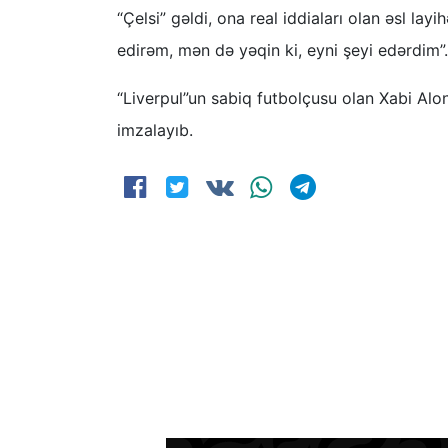
“Çelsi” gəldi, ona real iddiaları olan əsl la
edirəm, mən də yəqin ki, eyni şeyi edərdim”.
“Liverpul”un sabiq futbolçusu olan Xabi Alo
imzalayıb.