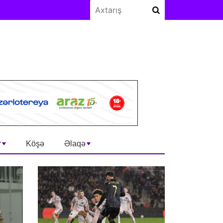
r
Köşə
Əlaqə