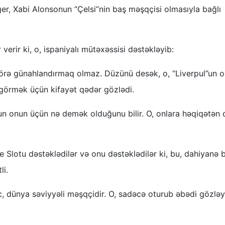
er, Xabi Alonsonun “Çelsi”nin baş məşqçisi olmasıyla bağlı
verir ki, o, ispaniyalı mütəxəssisi dəstəkləyib:
görə günahlandırmaq olmaz. Düzünü desək, o, “Liverpul”un o
görmək üçün kifayət qədər gözlədi.
n onun üçün nə demək olduğunu bilir. O, onlara həqiqətən 
 Slotu dəstəklədilər və onu dəstəklədilər ki, bu, dahiyanə b
li.
 dünya səviyyəli məşqçidir. O, sadəcə oturub əbədi gözlə