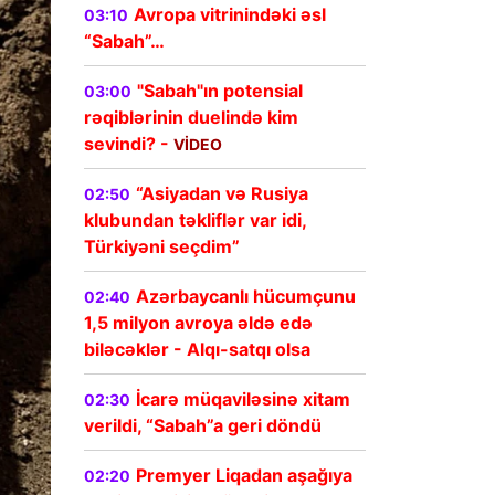
Avropa vitrinindəki əsl
03:10
“Sabah”…
"Sabah"ın potensial
03:00
rəqiblərinin duelində kim
sevindi? -
VİDEO
“Asiyadan və Rusiya
02:50
klubundan təkliflər var idi,
Türkiyəni seçdim”
Azərbaycanlı hücumçunu
02:40
1,5 milyon avroya əldə edə
biləcəklər - Alqı-satqı olsa
İcarə müqaviləsinə xitam
02:30
verildi, “Sabah”a geri döndü
Premyer Liqadan aşağıya
02:20