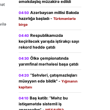
əməkdaşlıq müzakirə edildi
mət
Azərbaycan millisi Bakıda
04:50
hazırlığa başladı -
Türkmənlərlə
vilə
birgə
Respublikamızda
04:40
keçiriləcək yarışda iştirakçı sayı
rekord həddə çatdı
Ölkə çempionatında
04:30
yarımfinal mərhələsi başa çatdı
“Səhvləri, çatışmazlıqları
04:20
müəyyən edə bildik" -
Yığmanın
kapitanı
Baş katib: “Məhz bu
04:10
istiqamətdə sistemli iş
aparacağıq” -
MESAHİBƏ