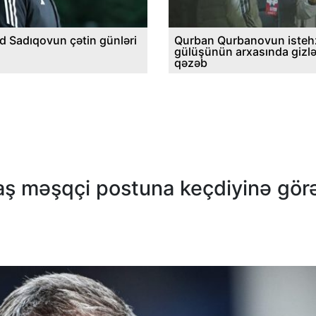
d Sadıqovun çətin günləri
Qurban Qurbanovun istehz
gülüşünün arxasında gizl
qəzəb
aş məşqçi postuna keçdiyinə gör