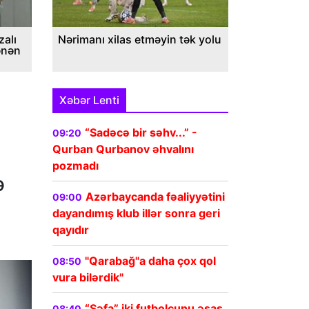
alı
Nərimanı xilas etməyin tək yolu
ənən
Xəbər Lenti
“Sadəcə bir səhv...” -
09:20
Qurban Qurbanov əhvalını
pozmadı
ə
Azərbaycanda fəaliyyətini
09:00
dayandımış klub illər sonra geri
qayıdır
"Qarabağ"a daha çox qol
08:50
vura bilərdik"
“Şəfa” iki futbolçunu əsas
08:40