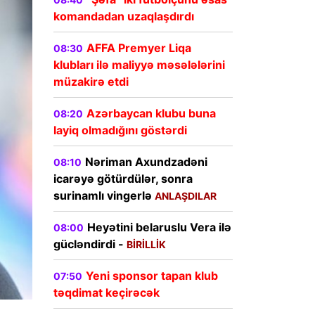
komandadan uzaqlaşdırdı
AFFA Premyer Liqa
08:30
klubları ilə maliyyə məsələlərini
müzakirə etdi
Azərbaycan klubu buna
08:20
layiq olmadığını göstərdi
Nəriman Axundzadəni
08:10
icarəyə götürdülər, sonra
surinamlı vingerlə
ANLAŞDILAR
Heyətini belaruslu Vera ilə
08:00
gücləndirdi -
BİRİLLİK
Yeni sponsor tapan klub
07:50
təqdimat keçirəcək