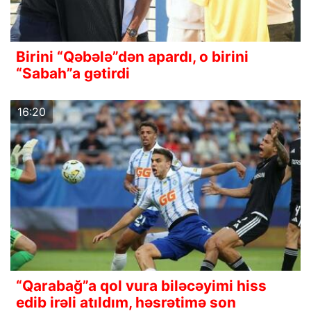
Birini “Qəbələ”dən apardı, o birini
“Sabah”a gətirdi
16:20
“Qarabağ”a qol vura biləcəyimi hiss
edib irəli atıldım, həsrətimə son