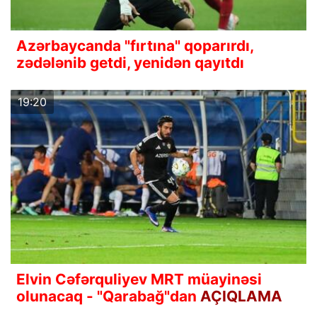
Azərbaycanda "fırtına" qoparırdı,
zədələnib getdi, yenidən qayıtdı
19:20
Elvin Cəfərquliyev MRT müayinəsi
olunacaq - "Qarabağ"dan
AÇIQLAMA