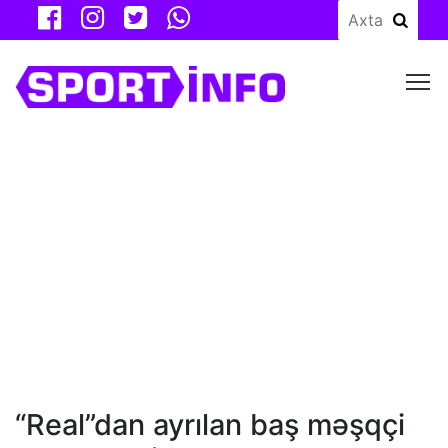
M
“Real”dan ayrılan baş məşqçi