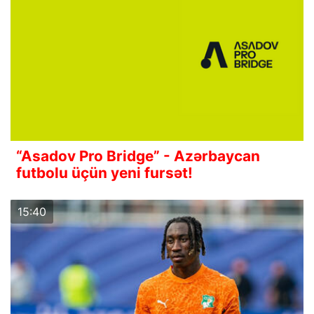
“Asadov Pro Bridge” - Azərbaycan
futbolu üçün yeni fursət!
15:40