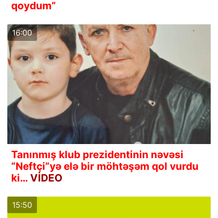
qoydum”
16:00
Tanınmış klub prezidentinin nəvəsi
“Neftçi”yə elə bir möhtəşəm qol vurdu
ki…
VİDEO
15:50