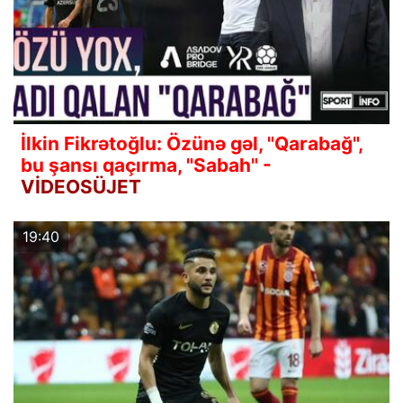
İlkin Fikrətoğlu: Özünə gəl, "Qarabağ",
bu şansı qaçırma, "Sabah" -
VİDEOSÜJET
19:40