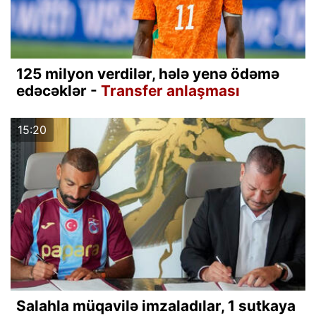
125 milyon verdilər, hələ yenə ödəmə
edəcəklər -
Transfer anlaşması
15:20
Salahla müqavilə imzaladılar, 1 sutkaya