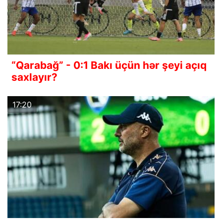
“Qarabağ” - 0:1 Bakı üçün hər şeyi açıq
saxlayır?
17:20