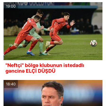
19:00
"Neftçi" bölgə klubunun istedadlı
gəncinə ELÇİ DÜŞDÜ
18:40