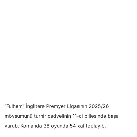
“Fulhem” İngiltərə Premyer Liqasının 2025/26
mövsümünü turnir cədvəlinin 11-ci pilləsində başa
vurub. Komanda 38 oyunda 54 xal toplayıb.