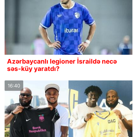
Azərbaycanlı legioner İsraildə necə
səs-küy yaratdı?
16:40