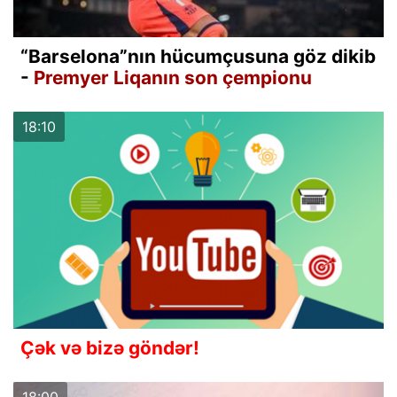
“Barselona”nın hücumçusuna göz dikib
-
Premyer Liqanın son çempionu
18:10
Çək və bizə göndər!