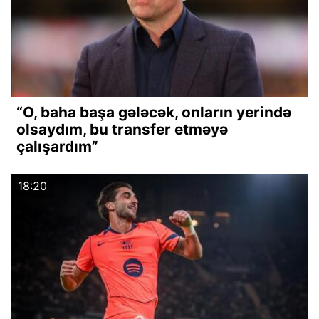
“O, baha başa gələcək, onların yerində
olsaydım, bu transfer etməyə
çalışardım”
18:20