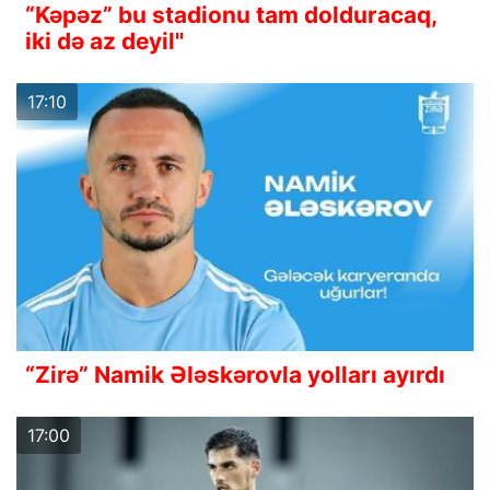
“Kəpəz” bu stadionu tam dolduracaq,
iki də az deyil"
17:10
“Zirə” Namik Ələskərovla yolları ayırdı
17:00