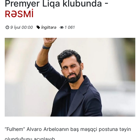
Premyer Liqa klubunda -
RƏSMİ
9 İyul 00:00
İngiltərə
1 061
“Fulhem” Alvaro Arbeloanın baş məşqçi postuna təyin
olunduğunu açıqlayıb.