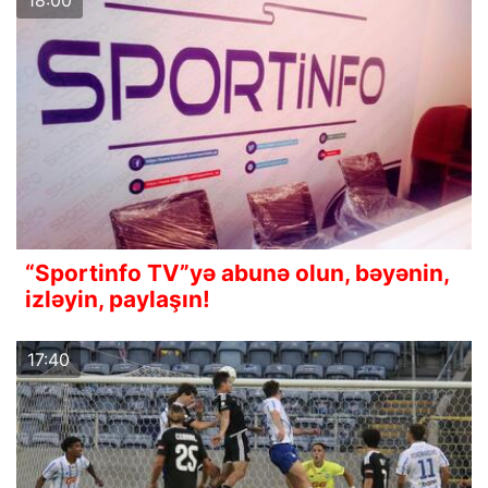
18:00
“Sportinfo TV”yə abunə olun, bəyənin,
izləyin, paylaşın!
17:40